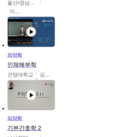
울산/경남권역센터
이은석
의약학
인체해부학
건양대학교
김철태
의약학
기본간호학 2