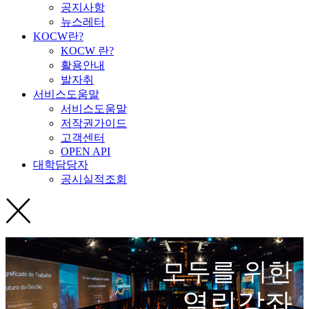
공지사항
뉴스레터
KOCW란?
KOCW 란?
활용안내
발자취
서비스도움말
서비스도움말
저작권가이드
고객센터
OPEN API
대학담당자
공시실적조회
모두를 위한
열린강좌