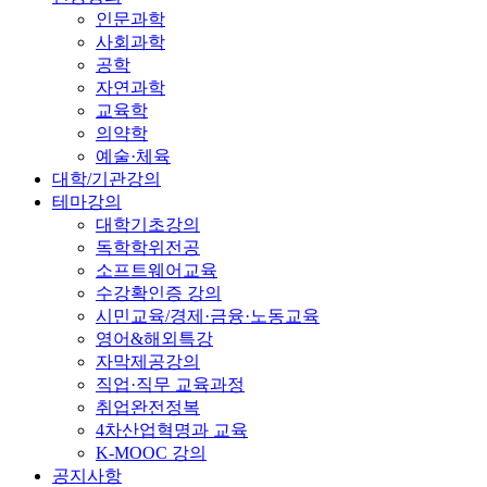
인문과학
사회과학
공학
자연과학
교육학
의약학
예술·체육
대학/기관강의
테마강의
대학기초강의
독학학위전공
소프트웨어교육
수강확인증 강의
시민교육/경제·금융·노동교육
영어&해외특강
자막제공강의
직업·직무 교육과정
취업완전정복
4차산업혁명과 교육
K-MOOC 강의
공지사항