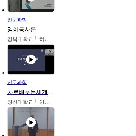
인문과학
영어통사론
경북대학교
하승완
인문과학
차로배우는세계문화
창신대학교
안소영