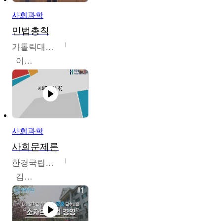
사회과학
민법총칙
가톨릭대학교
이홍민
사회과학
사회문제론
한경국립대학교
김구민