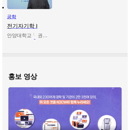
공학
전기자기학 I
안양대학교
권원현
홍보 영상