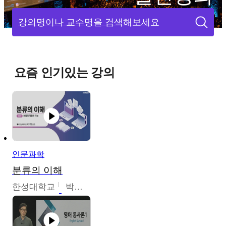
강의명이나 교수명을 검색해보세요
요즘 인기있는 강의
인문과학
분류의 이해
한성대학교
박지영,이혜원,최인경