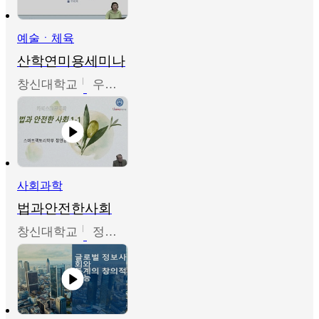
예술ㆍ체육
산학연미용세미나
창신대학교
우미옥,오윤경,박선이
사회과학
법과안전한사회
창신대학교
정연균