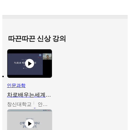
따끈따끈 신상 강의
인문과학
차로배우는세계문화
창신대학교
안소영