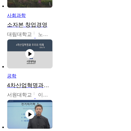
사회과학
소자본 창업경영
대림대학교
노경호
공학
4차산업혁명과우리의미래
서원대학교
이병권