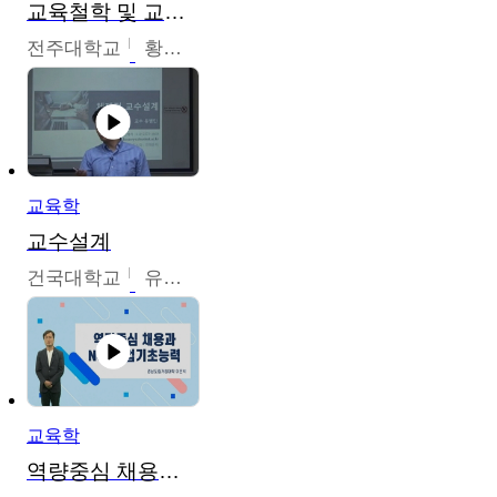
교육철학 및 교육사
전주대학교
황혜연
교육학
교수설계
건국대학교
유병민
교육학
역량중심 채용과 NCS직업기초능력