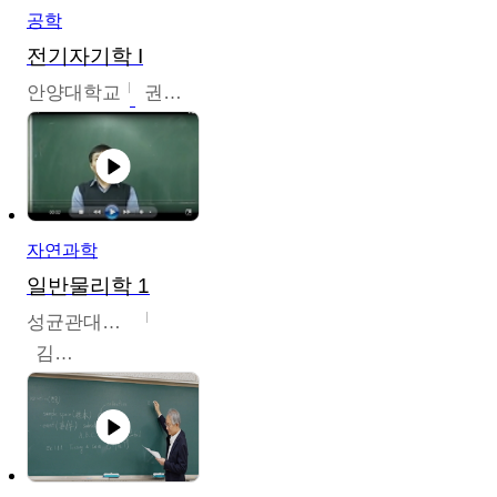
공학
전기자기학 I
안양대학교
권원현
자연과학
일반물리학 1
성균관대학교
김범준