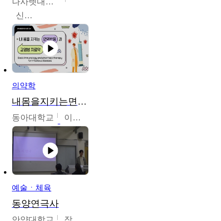
나사렛대학교
신미경
의약학
내몸을지키는면역반응과감염병치료약
동아대학교
이상민
예술ㆍ체육
동양연극사
안양대학교
장영수