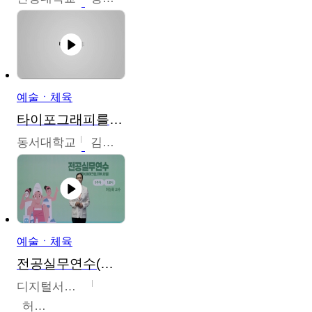
예술ㆍ체육
타이포그래피를 배워봅시다.
동서대학교
김경원
예술ㆍ체육
전공실무연수(헤어,메이크업,피부,네일)
디지털서울문화예술대학교
허정록