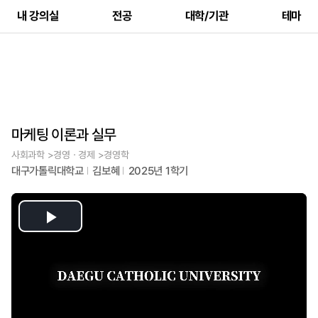
내 강의실
전공
대학/기관
테마
마케팅 이론과 실무
사회과학 >경영ㆍ경제 >경영학
대구가톨릭대학교
김보혜
2025년 1학기
Play
Video