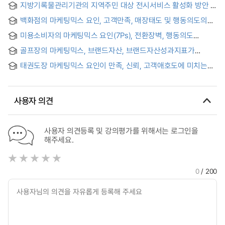
지방기록물관리기관의 지역주민 대상 전시서비스 활성화 방안 :
STP 전략과 마케팅믹스 7P를 적용하여 = A Study on the
백화점의 마케팅믹스 요인, 고객만족, 매장태도 및 행동의도의
Revitalization of Exhibition Services for Local Residents of
관계 : 한·중 소비자 비교를 중심으로 = The Relationship
Local Archives: Applying STP Strategy and Marketing Mix
미용소비자의 마케팅믹스 요인(7Ps), 전환장벽, 행동의도
Among 4P's Mix, Customers' Satisfaction, Store Attitude
7P's
관계에서 관계품질의 조절효과 = Controlling Role of Relation
and Behavior Intention: Focus on Comparison Between
골프장의 마케팅믹스, 브랜드자산, 브랜드자산성과지표가
Quality in Connection Between Marketing(7Ps), Mix of
Korea and China Customers
고객만족과 재구매의도에 미치는 영향
Beauty Service Customer, Moderating Effects, and
태권도장 마케팅믹스 요인이 만족, 신뢰, 고객애호도에 미치는
Behavior lntention
영향 = Effects of Marketing mix factor of Taekwodo
Gymnasium On Customer Satisfaction, Customer Reliability
and Customer Loyalty
사용자 의견
사용자 의견등록 및 강의평가를 위해서는 로그인을
해주세요.
0
/ 200