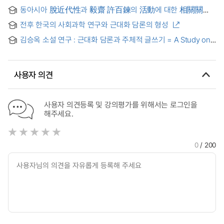
동아시아 脫近代性과 毅齋 許百鍊의 活動에 대한 相關關係
考察 = The Study of the Post Modernity in East Asia and
전후 한국의 사회과학 연구와 근대화 담론의 형성
Huh Baek-ryun's Art and Social Activity
김승옥 소설 연구 : 근대화 담론과 주체적 글쓰기 = A Study on
Kim Seung-ok's novel : Modernization Discourse and
Subjective Writing
사용자 의견
사용자 의견등록 및 강의평가를 위해서는 로그인을
해주세요.
0
/ 200