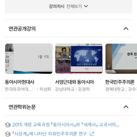
강의차시
전체보기
연관공개강의
동아시아현대사
서양근대와 동아시아
한국민주주의론
한국외국어대학교
허성희
강남대학교
강경락
경북대학교
강우
연관학위논문
2015 개정 교육과정 『동아시아사』와 『세계사』 교과서의
‘동아시아 삼국의 개항 및 근대화 운동’에 대한 구성 및 서술 내용
『사상계』에 나타난 자유민주주의론 연구
비교 분석