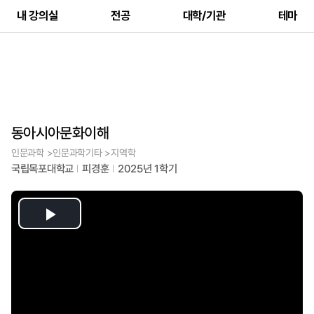
내 강의실
전공
대학/기관
테마
동아시아문화이해
인문과학 >인문과학기타 >지역학
국립목포대학교
피경훈
2025년 1학기
Play
Video