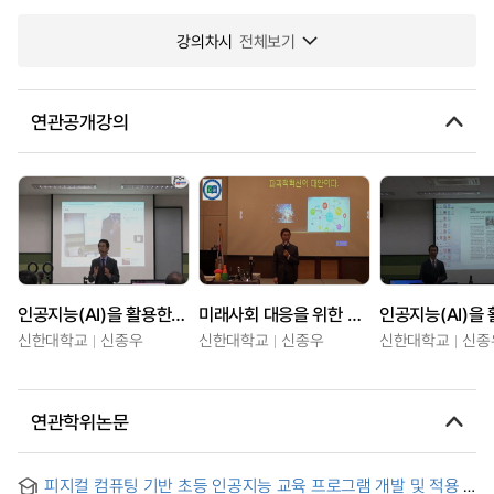
강의차시
전체보기
연관공개강의
인공지능(AI)을 활용한 하이브리드 교수법 1일차
미래사회 대응을 위한 교수학습역량강화(춘해보건대학교)
신한대학교
신종우
신한대학교
신종우
신한대학교
신종
연관학위논문
피지컬 컴퓨팅 기반 초등 인공지능 교육 프로그램 개발 및 적용 :