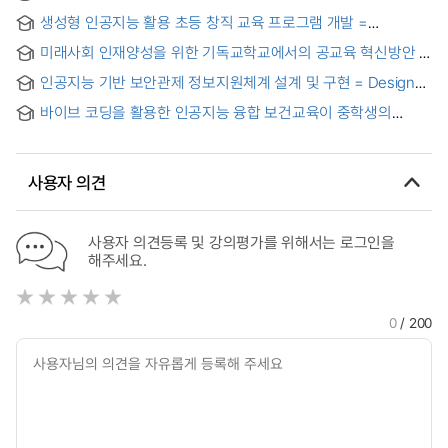
PASPA 모델 활용에 따른 인공지능 리터러시 및 태도 변화를
생성형 인공지능 활용 초등 창직 교육 프로그램 개발 =
중심으로 = Development and Application of a Physical
Development of an Elementary Job Creation Education
Computing-based AI Education Program for Elementary
미래사회 인재양성을 위한 기독교학교에서의 공교육 혁신방안 :
Program Using Generative Artificial Intelligence
Students: Focusing on Changes in AI Literacy and Attitude
2015 개정 교육과정 핵심역량의 기독교교육적 접근
Utilizing the PASPA Model
인공지능 기반 보안관제 정보지원체계 설계 및 구현 = Design
and Implementation of an AI-based Security Operations
바이브 코딩을 활용한 인공지능 융합 보건교육이 중학생의
Intelligence System
디지털 헬스 리터러시, 창의적 문제해결력, 학습 몰입에 미치는
영향 = Effects of AI-Integrated Health Education Using
Vibe Coding on Middle School Students’ Digital Health
사용자 의견
Literacy, Creative Problem Solving Ability, and Learning
Flow
사용자 의견등록 및 강의평가를 위해서는 로그인을
해주세요.
0
/ 200