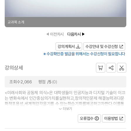
교과목 소개
이전차시
다음차시
강의계획서
수강안내 및 수강신청
※ 수강확인증 발급을 위해서는 수강신청이 필요합니다
강의상세
조회수2,066
평점
/5
(0)
<미래사회와 공동체 의식>은 대학생들이 인공지능과 디지털 기술이 이끄
는 변화속에서 인간중심의가치를실현하고,창의적인문제 해결능력과다문
화적포용성,세계적감각을기를 수 있는학습기회를제공하고자한다.이를통
더보기
해 학생들이자신이소속된사회에...
오류접수
이용방법