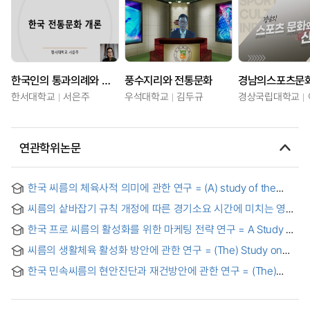
한국인의 통과의례와 전통문화
풍수지리와 전통문화
경남의스포츠문
한서대학교
서은주
우석대학교
김두규
경상국립대학교
연관학위논문
한국 씨름의 체육사적 의미에 관한 연구 = (A) study of the
influence of Ssirum on a Physical education history
씨름의 샅바잡기 규칙 개정에 따른 경기소요 시간에 미치는 영향
= (A) Study on Consuming time based on Satba Grips in
한국 프로 씨름의 활성화를 위한 마케팅 전략 연구 = A Study on
Sssirum Game Rule : compare before revision with after
Marketing Strategies for Development of Professional
revision
씨름의 생활체육 활성화 방안에 관한 연구 = (The) Study on
Ssireum in Korea
the promotion plan of sport for all in ssireum
한국 민속씨름의 현안진단과 재건방안에 관한 연구 = (The)
diagnosis of pending of Korean fork Ssireum and study for
reconstruction of fork Ssireum