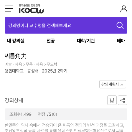
강의명이나 교수명을 검색해보세요
내 강의실
전공
대학/기관
테마
씨름角力
예술ㆍ체육 >무용ㆍ체육 >무도학
용인대학교
공성배
2025년 2학기
강의계획서
강의상세
조회수1,499
평점
/5
(0)
한민족의 역사 속에서 전승되어 온 씨름의 정의와 변천 과정을 고찰하고,
조선왕조실록 등의 사료를 통해 유네스코 인류무형문화유산으로서 씨름