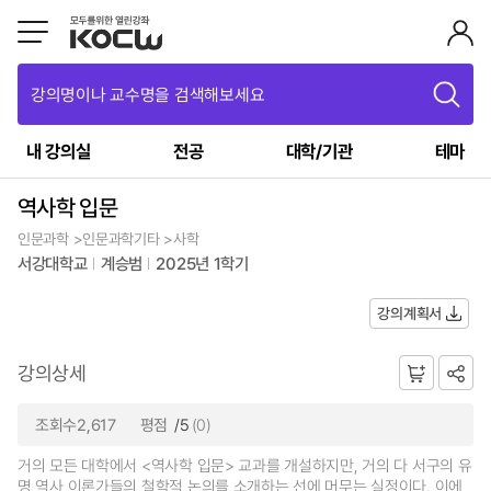
강의명이나 교수명을 검색해보세요
내 강의실
전공
대학/기관
테마
역사학 입문
인문과학 >인문과학기타 >사학
서강대학교
계승범
2025년 1학기
강의계획서
강의상세
조회수2,617
평점
/5
(0)
거의 모든 대학에서 <역사학 입문> 교과를 개설하지만, 거의 다 서구의 유
명 역사 이론가들의 철학적 논의를 소개하는 선에 머무는 실정이다. 이에