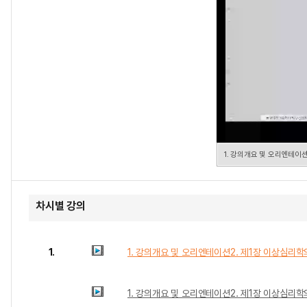
1. 강의개요 및 오리엔테이
차시별 강의
1.
1. 강의개요 및 오리엔테이션2. 제1장 이상심리학
1. 강의개요 및 오리엔테이션2. 제1장 이상심리학