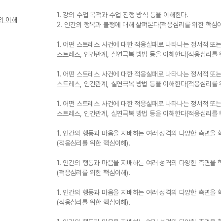
1. 강의 수업 목적과 수업 진행 방식 등을 이해한다.
의 이해
2. 인간의 행복과 불행에 대해 살펴본다(적응심리를 위한 핵심이
1. 어떤 스트레스 사건에 대한 적응실패로 나타나는 정서적 또는
스트레스, 인간관계, 실연극복 방법 등을 이해한다(적응심리를 
1. 어떤 스트레스 사건에 대한 적응실패로 나타나는 정서적 또는
스트레스, 인간관계, 실연극복 방법 등을 이해한다(적응심리를 
1. 어떤 스트레스 사건에 대한 적응실패로 나타나는 정서적 또는
스트레스, 인간관계, 실연극복 방법 등을 이해한다(적응심리를 
1. 인간의 행동과 마음을 지배하는 여러 성격의 다양한 측면을 
(적응심리를 위한 핵심이해).
1. 인간의 행동과 마음을 지배하는 여러 성격의 다양한 측면을 
(적응심리를 위한 핵심이해).
1. 인간의 행동과 마음을 지배하는 여러 성격의 다양한 측면을 
(적응심리를 위한 핵심이해).