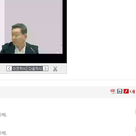
해).
해).