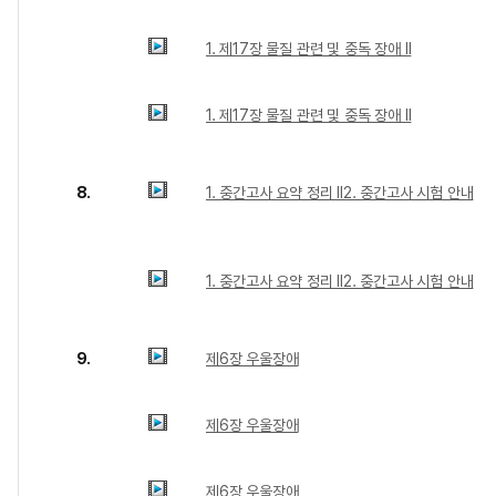
1. 제17장 물질 관련 및 중독 장애 Ⅱ
1. 제17장 물질 관련 및 중독 장애 Ⅱ
8.
1. 중간고사 요약 정리 Ⅱ2. 중간고사 시험 안내
1. 중간고사 요약 정리 Ⅱ2. 중간고사 시험 안내
9.
제6장 우울장애
제6장 우울장애
제6장 우울장애