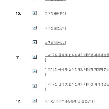
10.
제7장 불안장애
제7장 불안장애
제7장 불안장애
1. 제12장 급식 및 섭식장애2. 제16장 파괴적 
11.
Ⅰ
1. 제12장 급식 및 섭식장애2. 제16장 파괴적 
Ⅰ
1. 제12장 급식 및 섭식장애2. 제16장 파괴적 
Ⅰ
12.
제16장 파괴적 충동통제 및 품행장애 Ⅱ