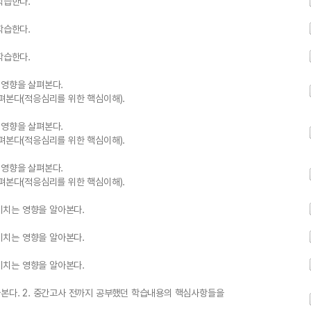
학습한다.
학습한다.
학습한다.
 영향을 살펴본다.
펴본다(적응심리를 위한 핵심이해).
 영향을 살펴본다.
펴본다(적응심리를 위한 핵심이해).
 영향을 살펴본다.
펴본다(적응심리를 위한 핵심이해).
 미치는 영향을 알아본다.
 미치는 영향을 알아본다.
 미치는 영향을 알아본다.
아본다. 2. 중간고사 전까지 공부했던 학습내용의 핵심사항들을