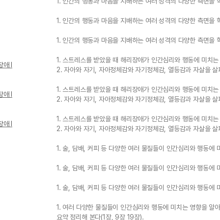
1. 인간의 행동과 마음을 지배하는 여러 성격의 다양한 측면을 
1. 인간의 행동과 마음을 지배하는 여러 성격의 다양한 측면을 
1. 인간의 행동과 마음을 지배하는 여러 성격의 다양한 측면을 
1. 스트레스를 받았을 때 해리장애가 인간심리와 행동에 미치는
장애 Ⅰ
2. 자아와 자기, 자아정체감와 자기정체감, 열등감과 자살을 살
1. 스트레스를 받았을 때 해리장애가 인간심리와 행동에 미치는
장애 Ⅰ
2. 자아와 자기, 자아정체감와 자기정체감, 열등감과 자살을 살
1. 스트레스를 받았을 때 해리장애가 인간심리와 행동에 미치는
장애 Ⅰ
2. 자아와 자기, 자아정체감와 자기정체감, 열등감과 자살을 살
1. 술, 담배, 커피 등 다양한 여러 물질들이 인간심리와 행동에
1. 술, 담배, 커피 등 다양한 여러 물질들이 인간심리와 행동에
1. 술, 담배, 커피 등 다양한 여러 물질들이 인간심리와 행동에
1. 여러 다양한 물질들이 인간심리와 행동에 미치는 영향을 알
요약 정리해 본다(1장, 9장 19장).