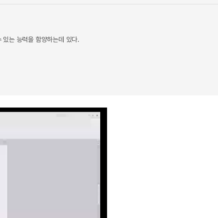
 있는 능력을 함양하는데 있다.