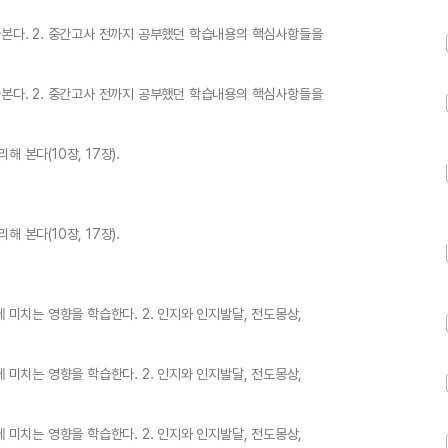
아본다. 2. 중간고사 전까지 공부했던 학습내용의 핵심사항들을
아본다. 2. 중간고사 전까지 공부했던 학습내용의 핵심사항들을
 본다(10장, 17장).
 본다(10장, 17장).
 미치는 영향을 학습한다. 2. 인지와 인지발달, 전도몽상,
 미치는 영향을 학습한다. 2. 인지와 인지발달, 전도몽상,
 미치는 영향을 학습한다. 2. 인지와 인지발달, 전도몽상,