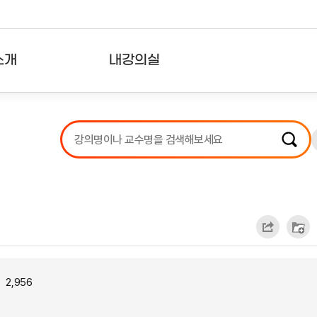
소개
내강의실
?
강의리스트
수강확인증강의
사용자의견
내강의클립
2,956