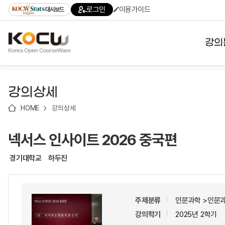
로
로
로
바
로그인
이용가이드
대시보드
가
가
가
로
기
기
기
가
(skip
기
to
강의
content)
대학
강의상세
기관
HOME
강의상세
전공
넥서스 인사이트 2026 중국편
테마
경기대학교
하두진
주제분류
인문과학 >인문
강의학기
2025년 2학기