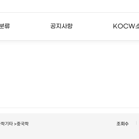
분류
공지사항
KOCW
강의
공지사항
KOCW란
강의
뉴스레터
활용안내
분야
주요통계현황
발자취
강의
서비스도움말
고객센터
과학기타 >중국학
조회수