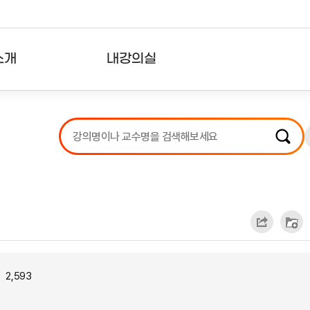
소개
내강의실
?
강의리스트
수강확인증강의
사용자의견
내강의클립
2,593