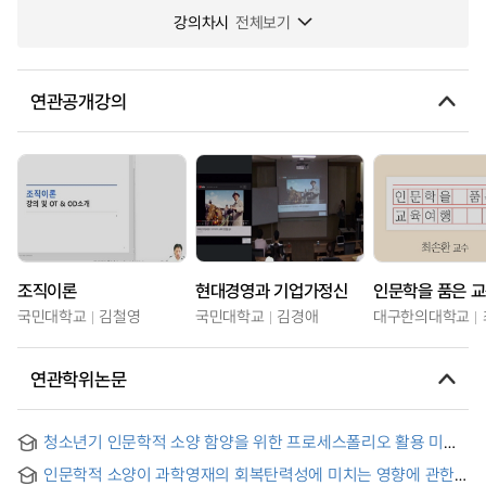
강의차시
전체보기
연관공개강의
조직이론
현대경영과 기업가정신
인문학을 품은 
국민대학교
김철영
국민대학교
김경애
대구한의대학교
연관학위논문
청소년기 인문학적 소양 함양을 위한 프로세스폴리오 활용 미술
수업 방안 연구 : 중학교 1학년 미술 수업을 중심으로
인문학적 소양이 과학영재의 회복탄력성에 미치는 영향에 관한