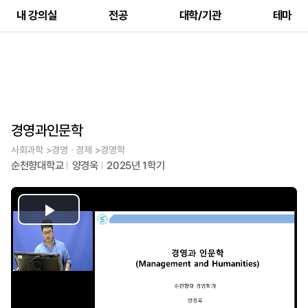
내 강의실
전공
대학/기관
테마
경영과인문학
사회과학 >경영ㆍ경제 >경영학
순천향대학교
양경욱
2025년 1학기
Play
Video