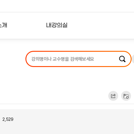
소개
내강의실
?
강의리스트
수강확인증강의
사용자의견
내강의클립
2,529