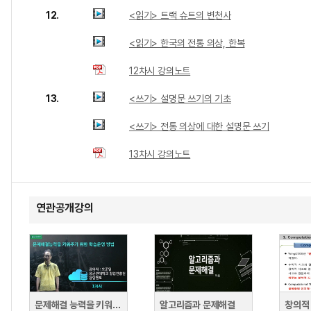
12.
<읽기> 트랙 슈트의 변천사
<읽기> 한국의 전통 의상, 한복
12차시 강의노트
13.
<쓰기> 설명문 쓰기의 기초
<쓰기> 전통 의상에 대한 설명문 쓰기
13차시 강의노트
연관공개강의
문제해결 능력을 키워주기 위한 학습운영 방법
알고리즘과 문제해결
창의적