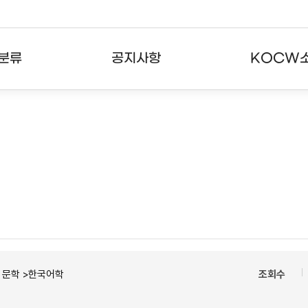
분류
공지사항
KOCW
강의
공지사항
KOCW란
강의
뉴스레터
활용안내
분야
주요통계현황
발자취
강의
서비스도움말
고객센터
ㆍ문학 >한국어학
조회수