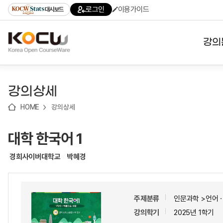
로
로
로
바
로그인
이용가이드
대시보드
가
가
가
로
기
기
기
가
(skip
기
to
강의
content)
대학
강의상세
기관
HOME
강의상세
전공
대학 한국어 1
테마
경희사이버대학교
박혜경
주제분류
인문과학 >언어
강의학기
2025년 1학기