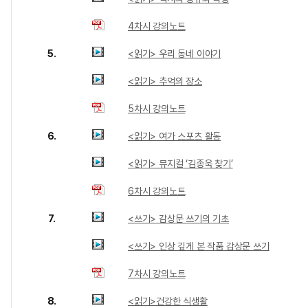
4차시 강의노트
5.
<읽기> 우리 동네 이야기
<읽기> 추억의 장소
5차시 강의노트
6.
<읽기> 여가 스포츠 활동
<읽기> 뮤지컬 ‘김종욱 찾기’
6차시 강의노트
7.
<쓰기> 감상문 쓰기의 기초
<쓰기> 인상 깊게 본 작품 감상문 쓰기
7차시 강의노트
8.
<읽기>건강한 식생활