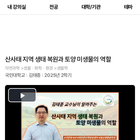
내 강의실
전공
대학/기관
테마
산사태 지역 생태 복원과 토양 미생물의 역할
자연과학 >생물ㆍ화학ㆍ환경 >생물학
국민대학교
김태종
2025년 2학기
Play
Video