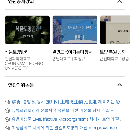
연관공개강의
식물토양관리
알면도움이되는미생물
토양 복원 공학
전남과학대학교
영남대학교
최정규
군산대학교
정승
CHUNNAM TECHNO
UNIVERSITY
연관학위논문
鷄糞, 톱밥 및 왕겨 施用이 土壤微生物 活動相에 미치는 影響
= Effects of Fowl Dropping, Saw Dust, and Rice Hull on
유류오염토양의 생물학적 복원을 위한 미생물 담체 개발 =
Activities of Soil Microflora
Development of Microbial Additives on Bioremediation of
유용미생물 EM(Effective Microorganism) 처리가 토양의 질과
Oil-Contaminated Soil
작물생육에 미치는 영향
미생물비료 시비에 의한 알칼리토양의 개선 = Improvement of