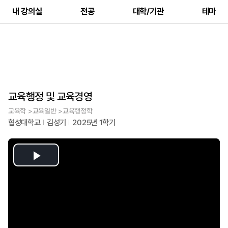
내 강의실
전공
대학/기관
테마
교육행정 및 교육경영
교육학 >교육일반 >교육행정학
협성대학교
김성기
2025년 1학기
Play
Video