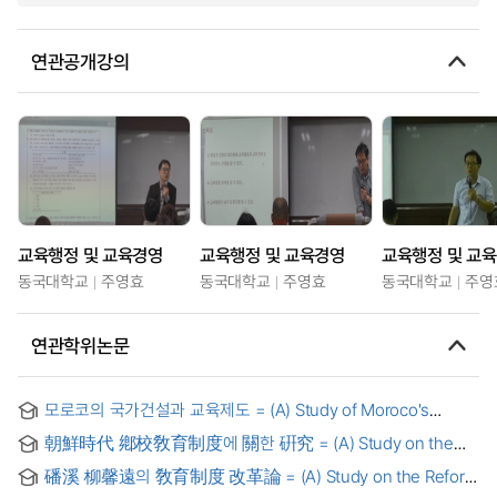
연관공개강의
교육행정 및 교육경영
교육행정 및 교육경영
교육행정 및 교
동국대학교
주영효
동국대학교
주영효
동국대학교
주영
연관학위논문
모로코의 국가건설과 교육제도 = (A) Study of Moroco's
National Construction and Education system
朝鮮時代 鄕校敎育制度에 關한 硏究 = (A) Study on the
Education System of Hyang-Gyo in Chosun Dynasty
磻溪 柳馨遠의 敎育制度 改革論 = (A) Study on the Reform
Theory of Pankye, Yu Hyeong Won's Educational System