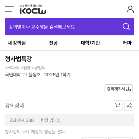
강의명이나 교수명을 검색해보세요
내 강의실
전공
대학/기관
테마
형사법특강
사회과학 >법률 >공법학
국민대학교
윤동호
2025년 1학기
강의계획서
강의상세
조회수4,338
평점
/5
(0)
형사법의 주요 개념과 쟁점을 본다.