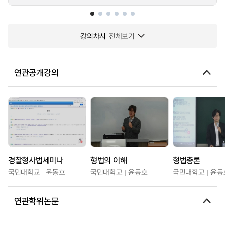
강의차시
전체보기
연관공개강의
경찰형사법세미나
형법의 이해
형법총론
국민대학교
윤동호
국민대학교
윤동호
국민대학교
윤동
연관학위논문