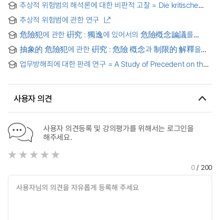
추상적 위험범의 해석론에 대한 비판적 고찰 = Die kritische
Betrachtung ber die Auslegungstheorien des abstrakten
추상적 위험범에 관한 연구
Gef?hrdungsdelikts
危險犯에 관한 硏究 : 獨逸에 있어서의 危險槪念論議를
중심으로 = Undersuchung uber die gefahrdungsdelikte
抽象的 危險犯에 관한 硏究 : 危險 槪念과 制限的 解釋을
中心으로 = Untersuchung uber die abtrakte
업무방해죄에 대한 판례 연구 = A Study of Precedent on the
gefahrdungsdelikte
Crime of Obstruction of Work
사용자 의견
사용자 의견등록 및 강의평가를 위해서는 로그인을
해주세요.
0
/ 200