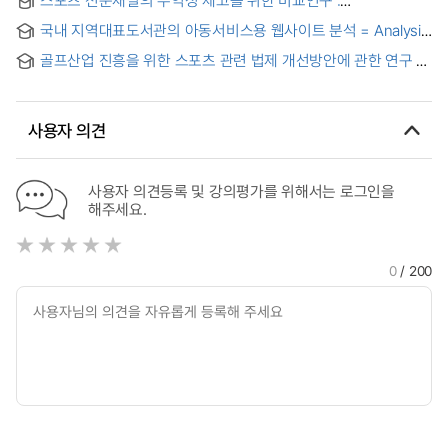
스포츠 전문채널의 수익성 제고를 위한 비교연구 :
SBS골프채널과 SBS스포츠채널을 중심으로 = Comparative
국내 지역대표도서관의 아동서비스용 웹사이트 분석 = Analysis
study to review the profitability improvement of specialized
of Regional Representative Libraries' Web Sites for
channel for sport : centered on the SBS Golf channel and
골프산업 진흥을 위한 스포츠 관련 법제 개선방안에 관한 연구 =
Children's Service Usage in Korea
SBS Sport channel
A Study on the Improvement of Legal System related to
Sports Law for the Promotion of Golf Industry
사용자 의견
사용자 의견등록 및 강의평가를 위해서는 로그인을
해주세요.
0
/ 200