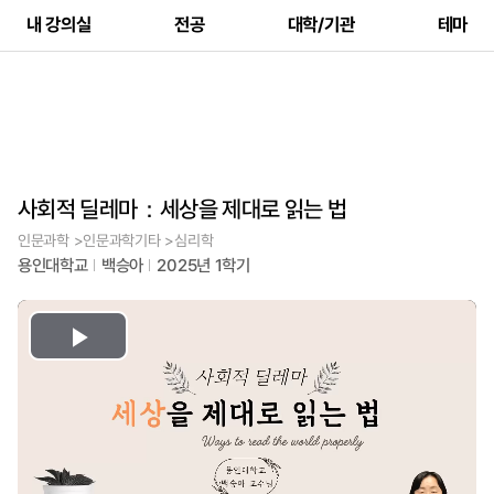
내 강의실
전공
대학/기관
테마
사회적 딜레마：세상을 제대로 읽는 법
인문과학 >인문과학기타 >심리학
용인대학교
백승아
2025년 1학기
Play
Video