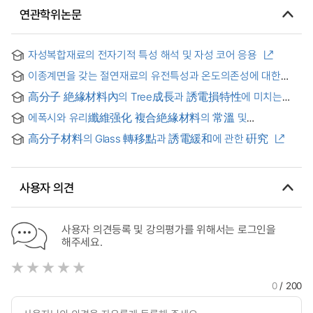
연관학위논문
자성복합재료의 전자기적 특성 해석 및 자성 코어 응용
이종계면을 갖는 절연재료의 유전특성과 온도의존성에 대한
연구
高分子 絶緣材料內의 Tree成長과 誘電損特性에 미치는
超音波의 影響
에폭시와 유리纖維强化 複合絶緣材料의 常溫 및
液體窒素溫度에서의 誘電特性 = Dielectric properties at
高分子材料의 Glass 轉移點과 誘電緩和에 관한 硏究
room temperature and LN₂ temperature of epoxy and
glass-cloth/epoxy composite insulting materials
사용자 의견
사용자 의견등록 및 강의평가를 위해서는 로그인을
해주세요.
0
/ 200