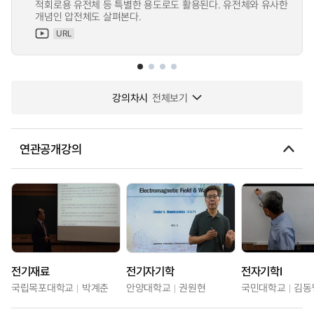
적회로용 유전체 등 특별한 용도로도 활용된다. 유전체와 유사한
개념인 압전체도 살펴본다.
URL
강의차시
전체보기
연관공개강의
전기재료
전기자기학
전자기학I
국립목포대학교
박계춘
안양대학교
권원현
국민대학교
김동