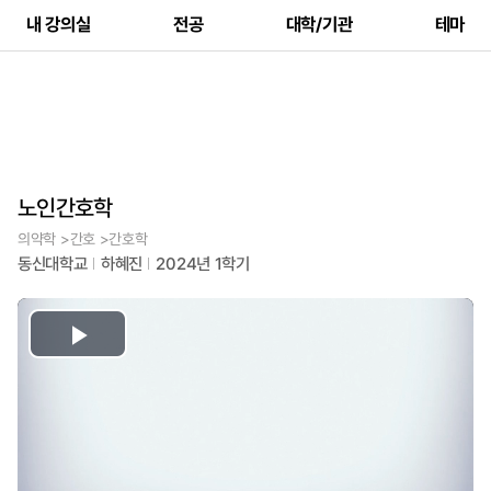
내 강의실
전공
대학/기관
테마
노인간호학
의약학 >간호 >간호학
동신대학교
하혜진
2024년 1학기
Play
Video