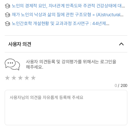
study on Depression and Activities of Daily Living among
노인의 경제적 요인, 자녀관계 만족도와 주관적 건강상태에 대한
the elderly Patients in geriatric hospital
종단연구
재가 노인의 낙상과 삶의 질에 관한 구조모형 = (A)structural
model for falls and quality of life in elderly people living at
노인간호학 개설현황 및 교과과정 조사연구 : 44년제
home
간호학과를 중심으로
사용자 의견
사용자 의견등록 및 강의평가를 위해서는 로그인을
해주세요.
0
/ 200