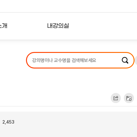
소개
내강의실
?
강의리스트
수강확인증강의
사용자의견
내강의클립
2,453