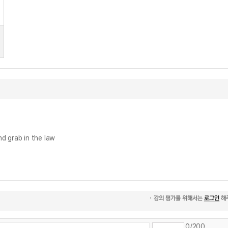
 grab in the law
0
/200