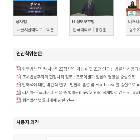
상사법
IT정보보호법
비즈니
서울시립대학교 | 박훈
단국대학교 | 홍강훈
연관학위논문
현행법상 '자백(사법협조)협상'의 가능성 및 조건 연구 : 「법률상 허용
조세법률주의의 헌정사적 검토 : 프로이센과 일본의 영향을 중심으로
법해석에 대한 비판적 연구 : 법률의 흠결 및 Hard case를 중심으로 = (A) critic
러시아-우크라이나 전쟁 중 법률전(Lawfare)의 국제법적 검토 = Lawfare in R
행정법상 법률의제에 관한 연구
사용자 의견