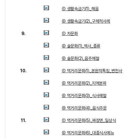
① 생활속금기(1)_해음
② 생활속금기(2)_구체적사례
9.
① 차문화
② 술문화(1)_역사_종류
③ 술문화(2)_음주예절
10.
① 먹거리문화(1)_본원적특징_변천사
② 먹거리문화(2)_지역분파
③ 먹거리문화(3)_식사예절
④ 먹거리문화(4)_음식주문
11.
① 먹거리문화(5)_짜장면_일상식
② 먹거리문화(6)_대중식사메뉴