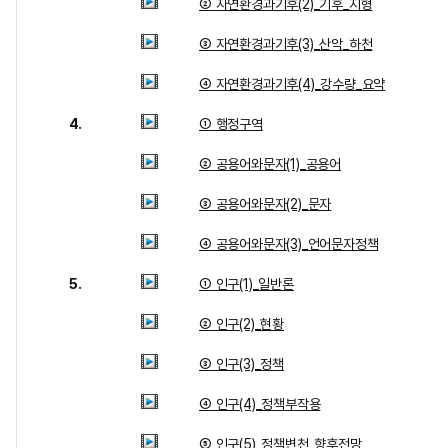
② 자연환경과기후(2)_기후_지형
③ 자연환경과기후(3)_산악_하천
④ 자연환경과기후(4)_강수량_요약
4.
① 행정구역
② 공용어와문자(1)_공용어
③ 공용어와문자(2)_문자
④ 공용어와문자(3)_언어문자정책
5.
① 인구(1)_일반론
② 인구(2)_현황
③ 인구(3)_정책
④ 인구(4)_정책부작용
⑤ 인구(5)_정책변천_향후전망