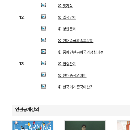
③ 젓가락
12.
① 일국양제
② 양안문제
③ 현대중국의종교문제
④ 중화인민공화국의성립과정
13.
① 한중관계
② 현대중국의과제
③ 한국에게중국이란?
연관공개강의