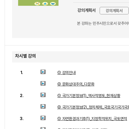
강의계획서
강의계획서
본 강좌는 민주시민으로서 갖추어야
차시별 강의
1.
① 강의안내
② 문화상대주의_다문화
2.
① 국가기본정보(1)_역사적영토_현재상황
② 국가기본정보(2)_정치체제_국호국기국가국
3.
① 자연환경과기후(1)_지정학적위치_국토면적