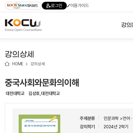
로
로
로
바
로그인
이용가이드
대시보드
가
가
가
로
기
기
기
가
(skip
기
to
강의
content)
대학
강의상세
기관
HOME
강의상세
전공
중국사회와문화의이해
테마
대전대학교
김상호,대전대학교
주제분류
인문과학 >언어
강의학기
2024년 2학기