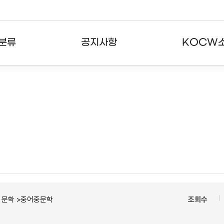
분류
공지사항
KOCW
강의
공지사항
KOCW란
강의
뉴스레터
활용안내
분야
주요통계현황
발자취
강의
서비스도움말
고객센터
ㆍ문학 >중어중문학
조회수