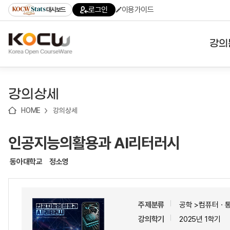
로
로
로
바
로그인
이용가이드
대시보드
가
가
가
로
기
기
기
가
(skip
기
to
강의
content)
대학
강의상세
기관
HOME
강의상세
전공
인공지능의활용과 AI리터러시
테마
동아대학교
정소영
주제분류
공학 >컴퓨터ㆍ
강의학기
2025년 1학기