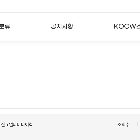
분류
공지사항
KOCW
강의
공지사항
KOCW란
강의
뉴스레터
활용안내
분야
주요통계현황
발자취
강의
서비스도움말
고객센터
통신 >멀티미디어학
조회수