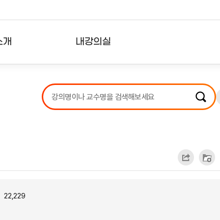
소개
내강의실
?
강의리스트
수강확인증강의
사용자의견
내강의클립
22,229