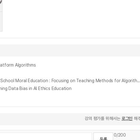
tform Algorithms
고등학교 도덕과 AI 윤리교육에 관한 연구 : 알고리즘 편향성에 대한 아리스토텔레스 덕윤리 기반 수업 방안 = A Study on AI Ethics Education in High School Moral Education : Focusing on Teaching Methods for Algorithmic Bias Bas
ata Bias in AI Ethics Education
강의 평가를 위해서는
로그인
해주
0
/200