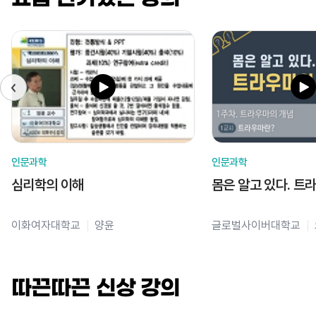
인문과학
인문과학
심리학의 이해
몸은 알고 있다. 트
이화여자대학교
양윤
글로벌사이버대학교
따끈따끈 신상 강의