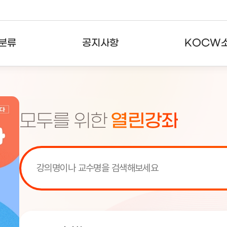
분류
공지사항
KOCW
강의
공지사항
KOCW란
강의
뉴스레터
활용안내
모두를 위한
열린강좌
분야
주요통계현황
발자취
강의
서비스도움말
고객센터
[서비스점검] KOCW 서비스 점
[서비스점검] KOCW 서비스 점