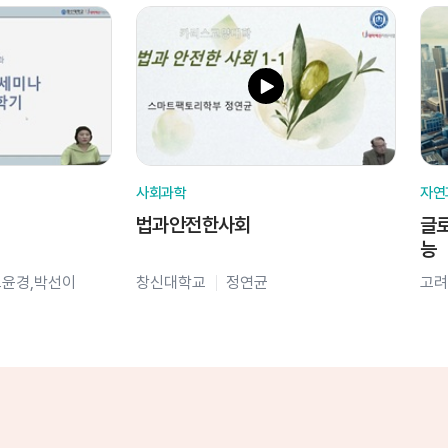
사회과학
자연
법과안전한사회
글로
능
오윤경,박선이
창신대학교
정연균
고려