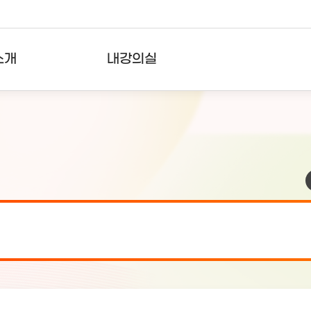
소개
내강의실
?
강의리스트
수강확인증강의
사용자의견
내강의클립
검 안내(7월 24일 19:00 ~ 7월...
2026-07-2
검 안내(7월 21일 19:00 ~ 7...
2026-07-1