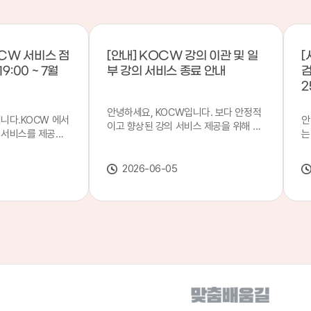
CW 서비스 점
[안내] KOCW 강의 이관 및 일
[
9:00 ~ 7월
부 강의 서비스 종료 안내
검
2
안녕하세요, KOCW입니다. 보다 안정적
입니다.KOCW 에서
안
이고 향상된 강의 서비스 제공을 위해 강
 서비스를 제공하
는
의 이관 작업을 진행하게 되었습니다. 이
서비스 점검을 실시
기
에 따라 일부 강의는2026년 6월 중 서비
업 일시 : 7월 21
합
스가 종료될 예정이오니, 이용에 참고하
2026-06-05
22일(수) 08:00이
2
여 주시기 바랍니다. 강의 이관 일정 안내
스가 점검 시간 동안
이
단계 기간 주요 작업 1단계 6월 1~2주 이
 있으니, 이 점 양
안
관 준비 2단계 6월 3~4주 1차 이관 작업
.저희 KOCW 에
여
3단계 7월 1~2주 2차 이관 작업 완료 및
보다 좋은 서비스
이
시스템 안정화 ※ 이관 작업 진행 상황에
력하겠습니다.감사합
공
따라 일정은 변경될 수 있습니다. 서비스
종료 강의 안내 이관 작업으로 인해 일부
강의는 2026년 6월 15일 서비스 종료되
었습니다. 서비스 종료 강의 목록은 아래
링크에서 확인하실 수 있습니다. → 서비