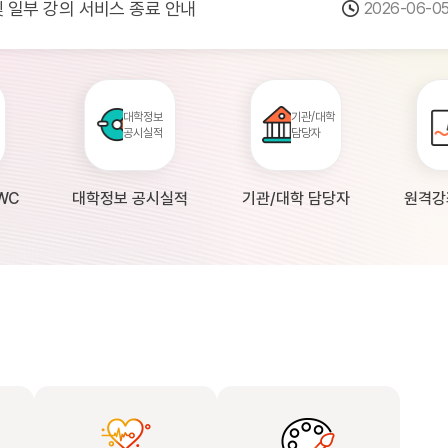
 및 일부 강의 서비스 종료 안내
2026-06-0
점검 안내(4월 24일 19:00 ~ 4월...
2026-04-2
공시 대학의 원격강좌 현황 조사 안내(자주묻...
2026-04-0
대학정보
기관/대학
공시실적
담당자
WC
대학정보 공시실적
기관/대학 담당자
원격강