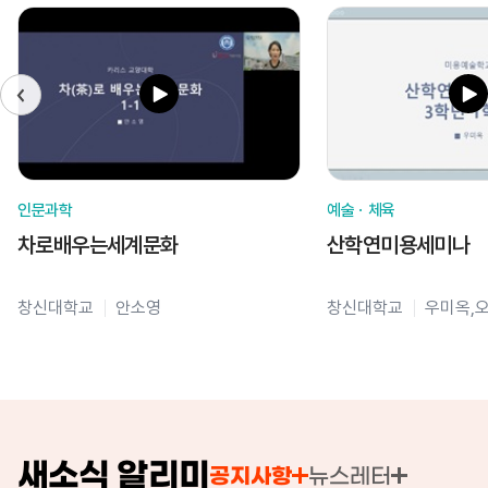
인문과학
예술ㆍ체육
차로배우는세계문화
산학연미용세미나
창신대학교
안소영
창신대학교
우미옥,
새소식 알리미
공지사항
뉴스레터