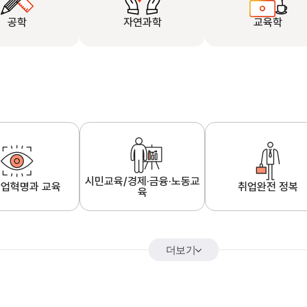
공학
자연과학
교육학
시민교육/경제·금융·노동교
업혁명과 교육
취업완전 정복
육
더보기
어&해외특강
K-MOOC 강의