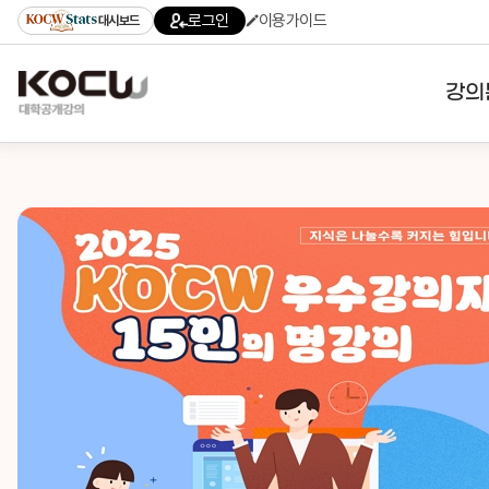
로그인
이용가이드
대시보드
강의
대학
기관
전공
테마