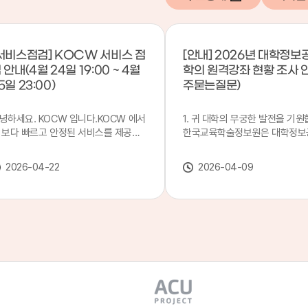
서비스점검] KOCW 서비스 점
[안내] 2026년 대학정보
 안내(4월 24일 19:00 ~ 4월
학의 원격강좌 현황 조사 
5일 23:00)
주묻는질문)
녕하세요. KOCW 입니다.KOCW 에서
1. 귀 대학의 무궁한 발전을 기원
 보다 빠르고 안정된 서비스를 제공하
한국교육학술정보원은 대학정보
 위해 다음과 같이 서비스 점검을 실시
목별 관리기관으로 지정되어 있습
니다.※ 서비스 점검 작업 일시 : 4월
본 조사는 2025. 3. 1~2026. 2.
2026-04-22
2026-04-09
4일(금) 19:00 ~ 4월 25일(토) 23:00
에 운영된 원격강좌(이러닝) 현
로 인해 KOCW 서비스가 점검시간 동
하여, '2026 대학정보공시 대학
 일시중지될 예정이오니, 이 점 양해하
강좌(12-바)'에 데이터를 연계할
 주시기 바랍니다.저희 KOCW 에서는
니다.가. 대학정보공시 대상 대
용자 여러분께 보다 좋은 서비스를 제
4년제 대학, 전문대학, 대학원대
하기 위해 노력하겠습니다.감사합니다.
격강좌(이러닝) 관련 부서(교무처
학습개발센터, 이러닝지원센터 등
송통신대학교 및 사이버대학 제외
인시 캠퍼스인 경우 해당 캠퍼스
있는 기관명을 선택하시면 됩니다.