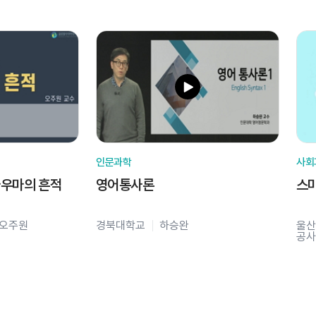
인문과학
사회
라우마의 흔적
영어통사론
스
오주원
경북대학교
하승완
울산
공사