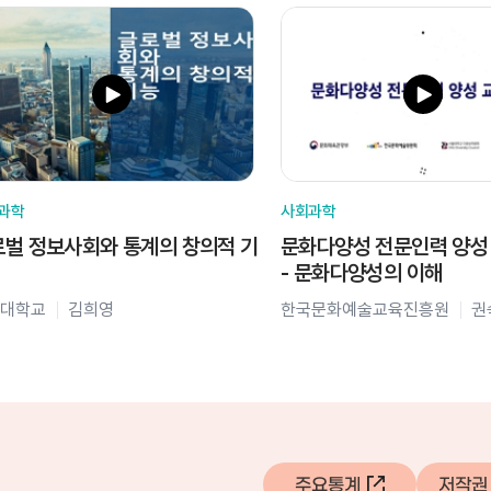
과학
사회과학
벌 정보사회와 통계의 창의적 기
문화다양성 전문인력 양성
- 문화다양성의 이해
대학교
김희영
한국문화예술교육진흥원
권
주요통계
저작권