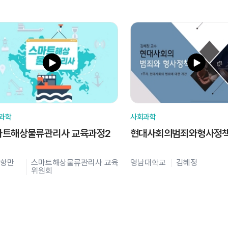
과학
사회과학
마트해상물류관리사 교육과정2
현대사회의범죄와형사정
항만
스마트해상물류관리사 교육
영남대학교
김혜정
위원회