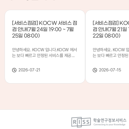
[서비스점검] KOCW 서비스 점
[서비스점검] KO
검 안내(7월 24일 19:00 ~ 7월
검 안내(7월 21일 1
25일 08:00)
22일 08:00)
안녕하세요. KOCW 입니다.KOCW 에서
안녕하세요. KOCW 
는 보다 빠르고 안정된 서비스를 제공하
는 보다 빠르고 안정된
기 위해 다음과 같이 서비스 점검을 실시
기 위해 다음과 같이 
합니다.※ 서비스 점검 작업 일시 : 7월
합니다.※ 서비스 점검 작
2026-07-21
2026-07-15
24일(금) 19:00 ~ 7월 25일(토) 08:00
일(화) 19:00 ~ 7월 
이로 인해 KOCW 서비스가 점검 시간 동
로 인해 KOCW 서비
안 서비스가 일시 중지될 수 있으니, 이
서비스가일시 중지될 수
점 양해하여 주시기 바랍니다.저희
해하여 주시기 바랍니다
KOCW 에서는 이용자 여러분께 보다 좋
서는 이용자 여러분께 
은 서비스를 제공하기 위해 노력하겠습니
를 제공하기 위해 노
다.감사합니다.
니다.