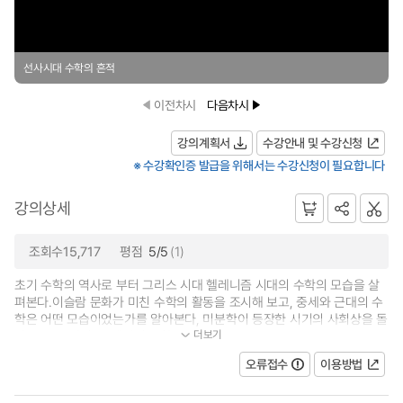
선사시대 수학의 흔적
이전차시
다음차시
강의계획서
수강안내 및 수강신청
※ 수강확인증 발급을 위해서는 수강신청이 필요합니다
강의상세
조회수15,717
평점
5/5
(1)
초기 수학의 역사로 부터 그리스 시대 헬레니즘 시대의 수학의 모습을 살
펴본다.이슬람 문화가 미친 수학의 활동을 조시해 보고, 중세와 근대의 수
학은 어떤 모습이었는가를 알아본다, 미분학이 등장한 시기의 사회상을 돌
더보기
아보고, 18세기, 19세기의 수학...
오류접수
이용방법