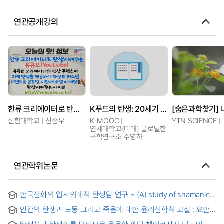
연관공개강의
한류 크리에이터로 탄생시켜주는 유큐브(YouCube)
K푸드의 탄생: 20세기 한국 음식의 역사
신한대학교
신종우
K-MOOC
YTN SCIENCE
연세대학교(미래) 글로벌한
국학연구소 주영하
연관학위논문
한국신화의 입사의례적 탄생담 연구 = (A) study of shamanic
hero's initiatory birth in Korean myths
인간의 탄생과 노동 그리고 죽음에 대한 윤리신학적 고찰 : 요한
바오로 2세의 회칙 <생명의 복음>과 인격주의 생명윤리를