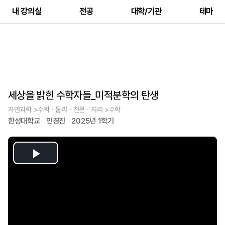
내 강의실
전공
대학/기관
테마
세상을 밝힌 수학자들_미적분학의 탄생
자연과학 >수학ㆍ물리ㆍ천문ㆍ지리 >수학
한성대학교
민경진
2025년 1학기
Play
Video