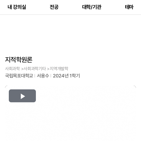
내 강의실
전공
대학/기관
테마
지적학원론
사회과학 >사회과학기타 >지역개발학
국립목포대학교
서용수
2024년 1학기
Play
Video