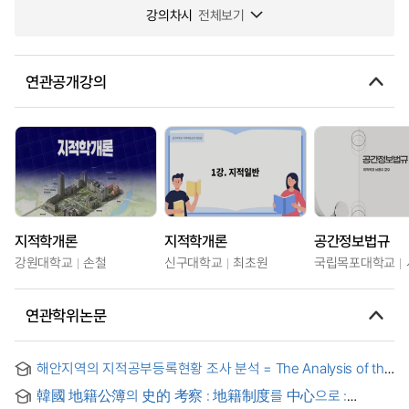
강의차시
전체보기
연관공개강의
지적학개론
지적학개론
공간정보법규
강원대학교
손철
신구대학교
최초원
국립목포대학교
연관학위논문
해안지역의 지적공부등록현황 조사 분석 = The Analysis of the
coastline data registered in cadastral records
韓國 地籍公簿의 史的 考察 : 地籍制度를 中心으로 :