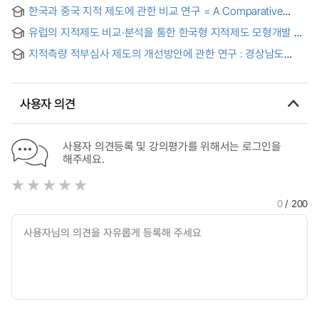
上古時代에서 大韓帝國時代까지 = A Study of Korean
한국과 중국 지적 제도에 관한 비교 연구 = A Comparative
official cadastral books based on historical consideration :
Study on the Cadastral Systems between of Korea and
Centered on cadastral system ; From the ancient time to
유럽의 지적제도 비교·분석을 통한 한국형 지적제도 모형개발 =
China
Deahan imperial epoch
Korean Cadastral System Model through a comparative
지적측량 적부심사 제도의 개선방안에 관한 연구 : 경상남도
analysis ofCadastral System in Europe
지방지적위원회 사례를 중심으로
사용자 의견
사용자 의견등록 및 강의평가를 위해서는 로그인을
해주세요.
0
/ 200