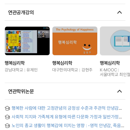
연관공개강의
행복심리학
행복심리학
행복심리학
강남대학교
유제민
대구한의대학교
강현주
K-MOOC
서울대학교 최인
연관학위논문
행복한 사람에 대한 고정관념의 긍정성 수준과 주관적 안녕감의
문화차
사회적 지지와 가족체계 유형에 따른 다문화 가정과 일반가정
유아의 심리적 안녕감
노인의 종교 생활이 행복감에 미치는 영향 : -영적 안녕감, 죽음