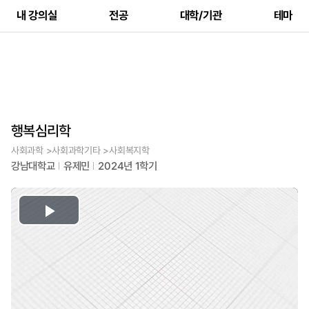
내 강의실
전공
대학/기관
테마
행복심리학
사회과학 >사회과학기타 >사회복지학
강남대학교
유제민
2024년 1학기
Play
Video