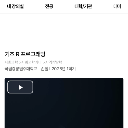
내 강의실
전공
대학/기관
테마
기초 R 프로그래밍
사회과학 >사회과학기타 >지역개발학
국립강릉원주대학교
손철
2025년 1학기
Play
Video