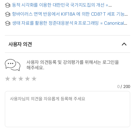
동적 시각화를 이용한 대한민국 국가지도집의 개선 =
Improvement of The National Atlas of Korea using dynamic
항바이러스 면역 반응에서 KIF18A 에 의한 CD8? T 세포 기능
geovisualization
조절 연구 = The role of KIF18A in antiviral CD8? T Cell
생태 자료를 활용한 정준대응분석 R 프로그래밍 = Canonical
immune responses
Correspondence Analysis using ecological data
사용자 의견
사용자 의견등록 및 강의평가를 위해서는 로그인을
해주세요.
0
/ 200