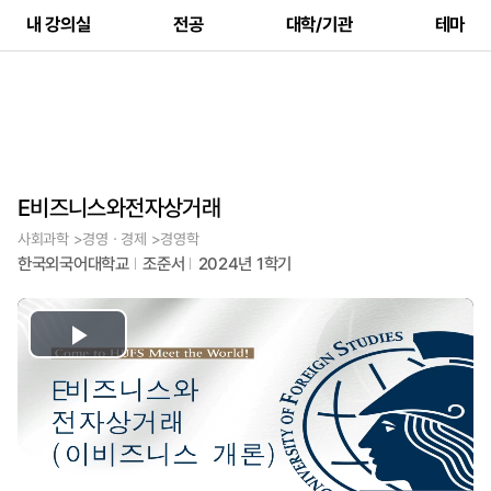
내 강의실
전공
대학/기관
테마
E비즈니스와전자상거래
사회과학 >경영ㆍ경제 >경영학
한국외국어대학교
조준서
2024년 1학기
Play
Video