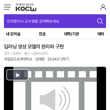
강의명이나 교수명을 검색해보세요
내 강의실
전공
대학/기관
테마
딥러닝 생성 모델의 원리와 구현
공학 >컴퓨터ㆍ통신 >컴퓨터공학
국립금오공과대학교
김태형
2024년 2학기
Play
Video