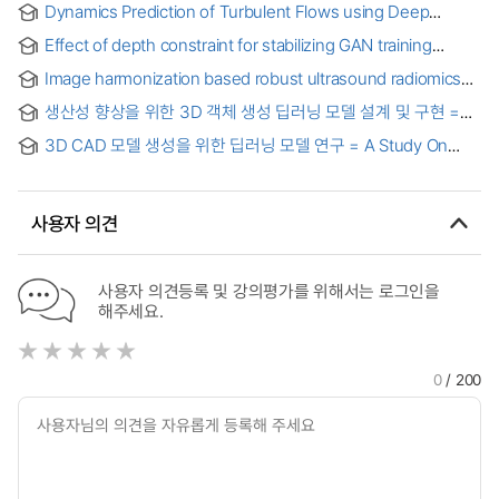
Dynamics Prediction of Turbulent Flows using Deep
Generative Models = 심층생성모델을 활용한 난류의 동적거동
Effect of depth constraint for stabilizing GAN training
예측
generating subsurface velocity model data
Image harmonization based robust ultrasound radiomics
technique for non-invasive myocardium tissue
생산성 향상을 위한 3D 객체 생성 딥러닝 모델 설계 및 구현 =
characterization
Deep learning model design of 3D object generation for
3D CAD 모델 생성을 위한 딥러닝 모델 연구 = A Study On
enhancing productivity
Deep Learning Model for 3D CAD Model Generation
사용자 의견
사용자 의견등록 및 강의평가를 위해서는 로그인을
해주세요.
0
/ 200