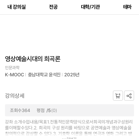
내 강의실
전공
대학/기관
테마
영상예술시대의 희곡론
인문과학
K-MOOC
충남대학교 윤석진
2025년
강의상세
조회수364
평점
/5
(0)
강좌 소개수업내용/목표1.전통적인문학양식으로서희곡의개념과구성원리
를이해할수있다.2. 희곡의 구성 원리를 바탕으로 공연예술과 영상예술을
창의적으로 감상할 수 있다.3. 기호학 이론을 통해 연극과 영화 그리고 방
더보기