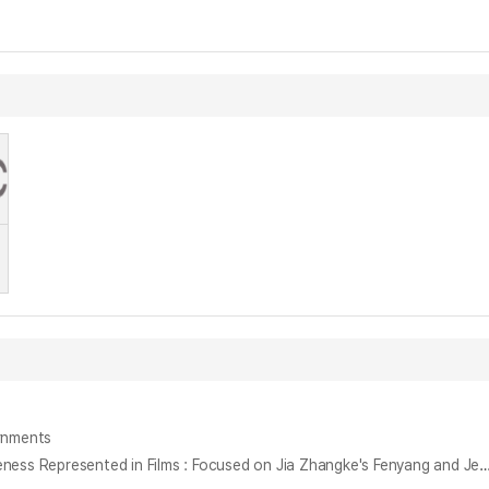
nments
영화 속 도시의 장소성 재현 양상 비교 연구 : 지아장커의 펀양과 전수일의 부산을 중심으로 = A Comparative Study on the Aspects of Urban Placeness Represented in Films : Focused on Jia Zha