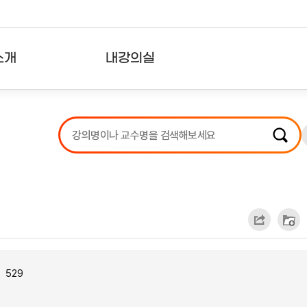
소개
내강의실
?
강의리스트
수강확인증강의
사용자의견
내강의클립
529