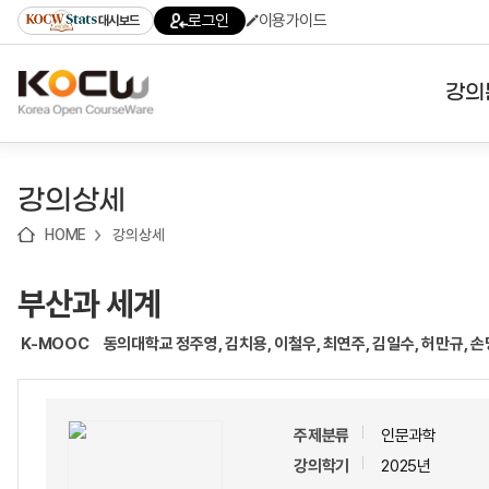
로
로
로
바
로그인
이용가이드
대시보드
가
가
가
로
기
기
기
가
(skip
기
to
강의
content)
대학
강의상세
기관
HOME
강의상세
전공
부산과 세계
테마
K-MOOC
동의대학교 정주영, 김치용, 이철우, 최연주, 김일수, 허만규, 손
주제분류
인문과학
강의학기
2025년