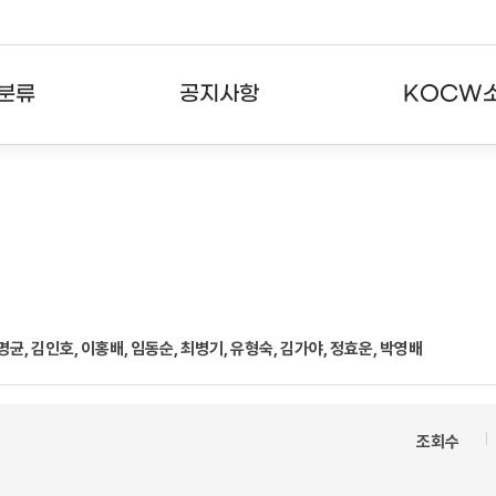
분류
공지사항
KOCW
강의
공지사항
KOCW란
강의
뉴스레터
활용안내
분야
주요통계현황
발자취
강의
서비스도움말
명균, 김인호, 이홍배, 임동순, 최병기, 유형숙, 김가야, 정효운, 박영배
고객센터
조회수