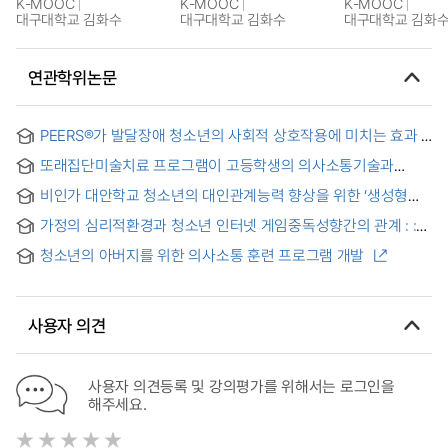
K-MOOC
K-MOOC
K-MOOC
대구대학교 김화수
대구대학교 김화수
대구대학교 김화
연관학위논문
PEERS®가 발달장애 청소년의 사회적 상호작용에 미치는 효과 =
The Effects of PEERS® on Social Interaction in Adolescents
또래집단미술치료 프로그램이 고등학생의 의사소통기술과
with Developmental Disabilities
대인관계에 미치는 효과 = Effects of PGAT Program on the
비인가 대안학교 청소년의 대인관계능력 향상을 위한 ‘생성형
Communication Skill and Interpersonal Relation of High
작곡 인공지능(AI)을 활용한 노래 만들기 프로그램’ 개발 = The
School Student
가정의 심리적환경과 청소년 인터넷 게임중독성향간의 관계 : :
Development of a Song-Making Program Using
대인관계기술의 조절효과 = The Relationship between
Generative Composition AI to Enhance Interpersonal Skills
청소년의 아버지를 위한 의사소통 훈련 프로그램 개발
Psychological Environment of Home and Internet Game
of Youth in Unaccredited Alternative Schools.
Addiction Disposition on Adolescents : The Moderate
Effect of Interpersonal Relationship Skills
사용자 의견
사용자 의견등록 및 강의평가를 위해서는 로그인을
해주세요.