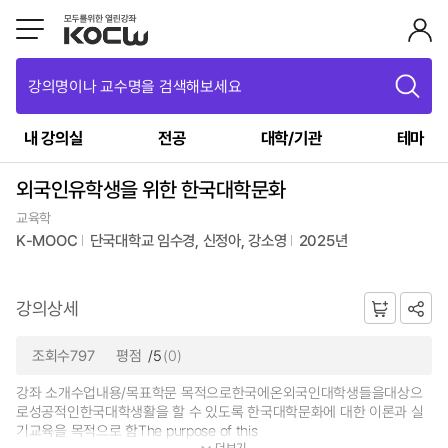
강의명이나 교수명을 검색해보세요
내 강의실
전공
대학/기관
테마
외국인유학생을 위한 한국대학문화
교육학
K-MOOC
단국대학교 임수경, 신정아, 강소영
2025년
강의상세
조회수797
평점
/5
(0)
강좌 소개수업내용/목표학문 목적으로한국에온외국인대학생들을대상으
로성공적인한국대학생활을 할 수 있도록 한국대학문화에 대한 이론과 실
기교육을 목적으로 함The purpose of this
더보기