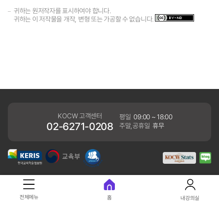
귀하는 원저작자를 표시하여야 합니다.
귀하는 이 저작물을 개작, 변형 또는 가공할 수 없습니다.
KOCW 고객센터
평일
09:00 ~ 18:00
02-6271-0208
주말,공휴일
휴무
개인정보처리방침
전체메뉴
홈
내강의실
41061 대구광역시 동구 동내로 64 (동내동 1119) 우)41061
COPYRIGHT KERIS. ALLRIGHTS RESERVED