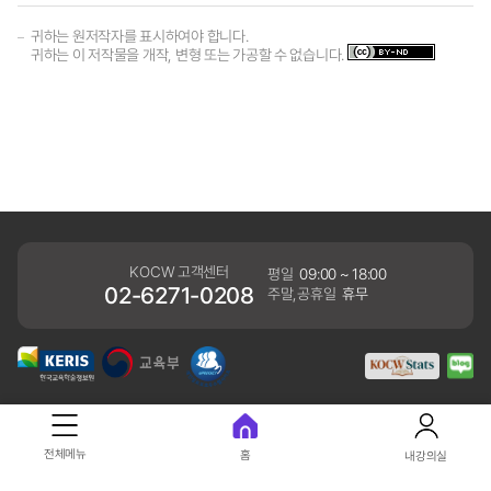
귀하는 원저작자를 표시하여야 합니다.
귀하는 이 저작물을 개작, 변형 또는 가공할 수 없습니다.
KOCW 고객센터
평일
09:00 ~ 18:00
02-6271-0208
주말,공휴일
휴무
개인정보처리방침
전체메뉴
홈
내강의실
41061 대구광역시 동구 동내로 64 (동내동 1119) 우)41061
COPYRIGHT KERIS. ALLRIGHTS RESERVED