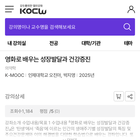
강의명이나 교수명을 검색해보세요
내 강의실
전공
대학/기관
테마
영화로 배우는 성장발달과 건강증진
의약학
K-MOOC
인제대학교 오진아, 박지영
2025년
강의상세
조회수1,184
평점
/5
(0)
강좌소개 수업내용/목표 1 수업내용 『영화로 배우는 성장발달과 건강증
진』은 ‘탄생’에서 ‘죽음’에 이르는 인간의 생애주기별 성장발달의 특징 및
주요건강문제와 이의 해결법을 다양한 학습법으로 배우는 강좌입니다. 또
더보기