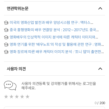
연관학위논문
미국의 영화산업 발전과 배우 양성시스템 연구 : 액터스
스튜디오의 연기 훈련법을 중심으로 = Study on Development
중국 흥행영화의 배우 연결망 분석 : 2012∼2017년도 중국
of Film Industry and Actor Training System in America -
흥행영화 출연 배우들을 중심으로
Focus on Training System of the Actors studio -
영화배우의 인상학적 이미지 분석에 따른 캐릭터 이미지와
스타일 연구 : 영화배우 4인(송강호, 설경구, 전도연, 문소리)을
영화 연기를 위한 '배우노트'의 작성 및 활용에 관한 연구 : 영화
중심으로 = A Study on Character Image and Style Based
『화려한 휴가』의 이동규 역을 중심으로 = THE DEVISING OF
on Analysis of Physiognomical Image of Movie Actors
영화 장르에 따른 배우 캐릭터 이미지 분석 : ‘조니 뎁’이 출연한
ACTOR'S NOTE AND ITS USE IN FILM ACTING
영화를 중심으로 = Analysis on images of character from
various movies : More likely focused on movies Johnny
Depp was in
사용자 의견
사용자 의견등록 및 강의평가를 위해서는 로그인을
해주세요.
0
/ 200