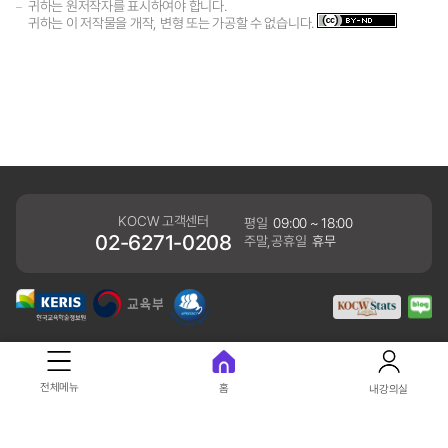
귀하는 원저작자를 표시하여야 합니다.
귀하는 이 저작물을 개작, 변형 또는 가공할 수 없습니다.
KOCW 고객센터
평일
09:00 ~ 18:00
02-6271-0208
주말,공휴일
휴무
개인정보처리방침
전체메뉴
홈
내강의실
41061 대구광역시 동구 동내로 64 (동내동 1119) 우)41061
COPYRIGHT KERIS. ALLRIGHTS RESERVED