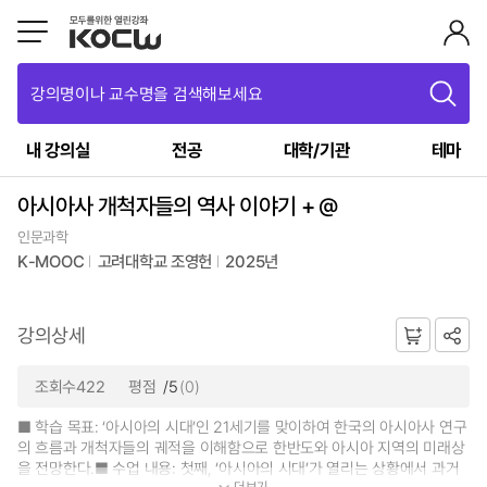
강의명이나 교수명을 검색해보세요
내 강의실
전공
대학/기관
테마
아시아사 개척자들의 역사 이야기 + @
인문과학
K-MOOC
고려대학교 조영헌
2025년
강의상세
조회수422
평점
/5
(0)
■ 학습 목표: ‘아시아의 시대’인 21세기를 맞이하여 한국의 아시아사 연구
의 흐름과 개척자들의 궤적을 이해함으로 한반도와 아시아 지역의 미래상
을 전망한다.■ 수업 내용: 첫째, ‘아시아의 시대’가 열리는 상황에서 과거
더보기