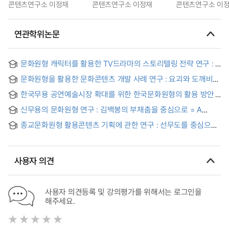
콘텐츠연구소 이정재
콘텐츠연구소 이정재
콘텐츠연구소 이
연관학위논문
문화원형 캐릭터를 활용한 TV드라마의 스토리텔링 전략 연구 : <
내 여자친구는 구미호>와 <도깨비>를 중심으로
문화원형을 활용한 문화콘텐츠 개발 사례 연구 : 요괴와 도깨비를
중심으로
한국무용 공연예술시장 확대를 위한 한국문화원형의 활용 방안
신무용의 문화원형 연구 : 김백봉의 부채춤을 중심으로 = A
study on Cultural Archetype of the New Dance: Focus on
종교문화원형 활용콘텐츠 기획에 관한 연구 : 선무도를 중심으로
Kim Baek-bong's Fan Dance
사용자 의견
사용자 의견등록 및 강의평가를 위해서는 로그인을
해주세요.