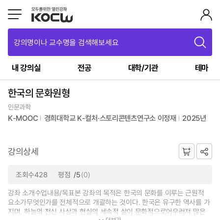
강의명이나 교수명을 검색해보세요
내 강의실
전공
대학/기관
테마
한국의 문화원형
인문과학
K-MOOC
경희대학교 K-컬처·스토리콘텐츠연구소 이정재
2025년
강의상세
조회수428
평점
/5
(0)
강좌 소개수업내용/목표본 강좌의 목적은 한국의 문화를 이루는 근원적
요소가무엇인가를 전체적으로 개괄하는 것이다. 한국은 유구한 역사를 가
지며, 하늘의 천신 사상과 현실의 세속적 삶이 문화적으로어우러져 많은
더보기