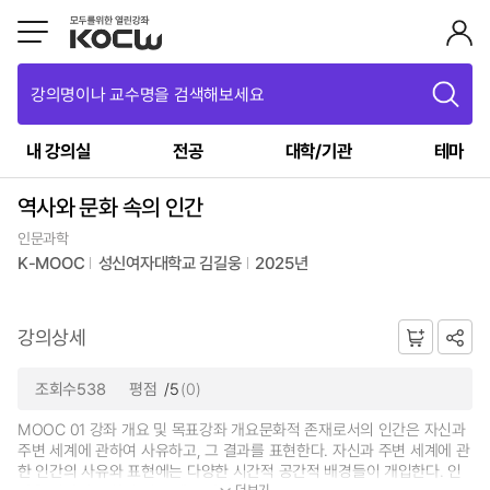
강의명이나 교수명을 검색해보세요
내 강의실
전공
대학/기관
테마
역사와 문화 속의 인간
인문과학
K-MOOC
성신여자대학교 김길웅
2025년
강의상세
조회수538
평점
/5
(0)
MOOC 01 강좌 개요 및 목표강좌 개요문화적 존재로서의 인간은 자신과
주변 세계에 관하여 사유하고, 그 결과를 표현한다. 자신과 주변 세계에 관
한 인간의 사유와 표현에는 다양한 시간적 공간적 배경들이 개입한다. 인
더보기