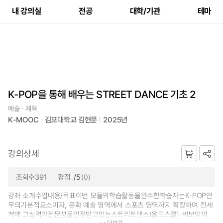
내 강의실
전공
대학/기관
테마
K-POP을 통해 배우는 STREET DANCE 기초 2
예술ㆍ체육
K-MOOC
김포대학교 김현문
2025년
강의상세
조회수391
평점
/5
(0)
강좌 소개수업내용/목표이번 모듈의학습활동을완수한학습자는K-POP안
무의기본적요소이자, 문화 예술 영역에서 스포츠 영역까지 확장하여 전세
계에 그실력과전문성을인정받고있는스트리트댄스(올드스쿨)-비보잉의
더보기