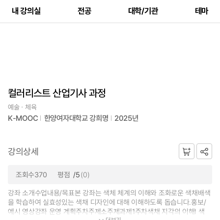
내 강의실
전공
대학/기관
테마
컬러리스트 산업기사 과정
예술ㆍ체육
K-MOOC
한양여자대학교 강희명
2025년
강의상세
조회수370
평점
/5
(0)
강좌 소개수업내용/목표본 강좌는 색체 체계의 이해와 조화로운 색채배색
을 학습하여 실효성있는 색채 디자인에 대해 이해하도록 돕습니다.홍보/
예시 영상강좌 운영 계획주차주제소주제과제1주차색채 지각의 이해Ⅰ 색
더보기