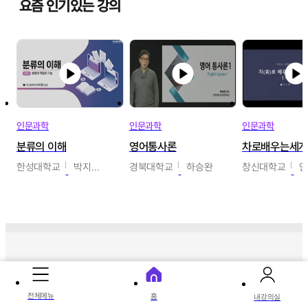
요즘 인기있는 강의
인문과학
인문과학
인문과학
분류의 이해
영어통사론
차로배우는세
한성대학교
박지영,이혜원,최인경
경북대학교
하승완
창신대학교
따끈따끈 신상 강의
전체메뉴
홈
내강의실