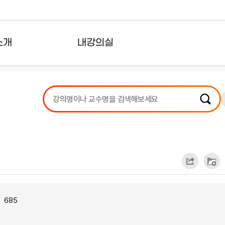
소개
내강의실
?
강의리스트
수강확인증강의
사용자의견
내강의클립
685