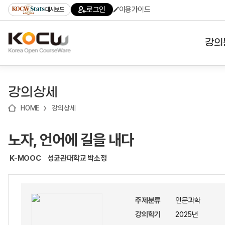
로
로
로
바
로그인
이용가이드
대시보드
가
가
가
로
기
기
기
가
(skip
기
to
강의
content)
대학
강의상세
기관
HOME
강의상세
전공
노자, 언어에 길을 내다
테마
K-MOOC
성균관대학교 박소정
주제분류
인문과학
강의학기
2025년