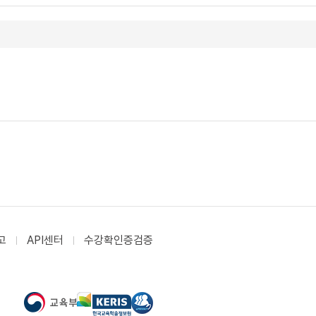
고
API센터
수강확인증검증