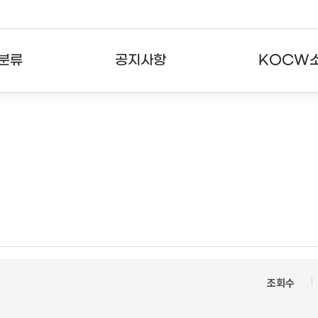
분류
공지사항
KOCW
강의
공지사항
KOCW란
강의
뉴스레터
활용안내
분야
주요통계현황
발자취
강의
서비스도움말
고객센터
조회수