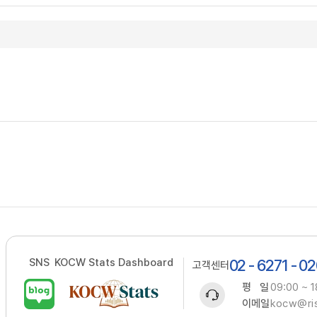
SNS
KOCW Stats Dashboard
02 - 6271 - 0
고객센터
평 일
09:00 ~ 1
이메일
kocw@ris