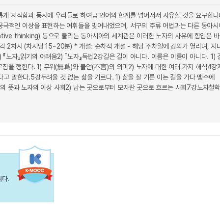
롭게 지적함과 동시에 우리들로 하여금 언어의 한계를 넘어서서 사유할 것을 요구합니
 궁극적인 이상을 표현하는 어휘들을 빚어내었으며, 서구의 주류 어법과는 다른 동아
lative thinking) 등으로 불리는 동아시아의 세계관은 이러한 노자의 사유에 힘입은 바
2차시 (차시당 15~20분) * 개설: 순차적 개설 - 해당 주차일에 강의가 열리며, 지
 『노자』읽기의 어려움2) 『노자』독법2강길은 길이 아니다. 이름은 이름이 아니다. 1) 
르침을 행한다. 1) 무위(無爲)와 불언(不言)의 의미2) 노자에 대한 여러 가지 해석4강
고 말한다.5강두려울 것 없는 삶을 기르다. 1) 삶을 잘 기른 이는 길을 가다 맹수에
성”의 뜻과 노자의 이상 사회2) 남는 곳으로부터 모자란 곳으로 흐르는 사회7강노자철