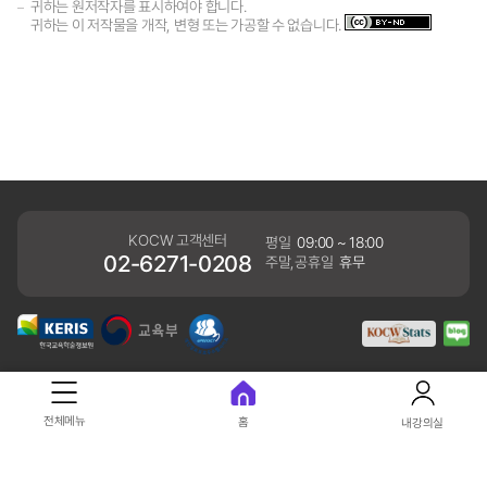
귀하는 원저작자를 표시하여야 합니다.
귀하는 이 저작물을 개작, 변형 또는 가공할 수 없습니다.
KOCW 고객센터
평일
09:00 ~ 18:00
02-6271-0208
주말,공휴일
휴무
개인정보처리방침
전체메뉴
홈
내강의실
41061 대구광역시 동구 동내로 64 (동내동 1119) 우)41061
COPYRIGHT KERIS. ALLRIGHTS RESERVED