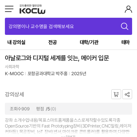
강의명이나 교수명을 검색해보세요
내 강의실
전공
대학/기관
테마
아날로그와 디지털 세계를 잇는, 메이커 입문
사회과학
K-MOOC
포항공과대학교 박주홍
2025년
강의상세
조회수909
평점
/5
(0)
강좌 소개수업내용/목표스마트홈제품을스스로제작할수있도록각종
OpenSource기반의 Fast Prototyping장비(3DPrinter,CNC밀링,레이저
커터등),목공장비, IoT 장비(센서,마이크로 콘트롤러)를 활용하여,다양한
더보기