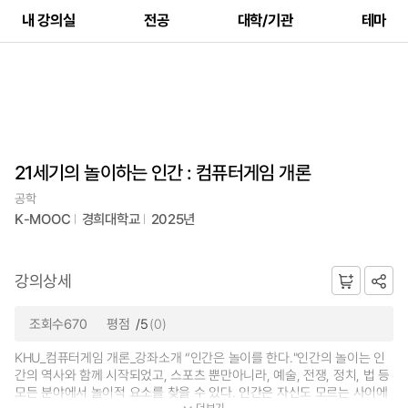
내 강의실
전공
대학/기관
테마
21세기의 놀이하는 인간 : 컴퓨터게임 개론
공학
K-MOOC
경희대학교
2025년
강의상세
조회수670
평점
/5
(0)
KHU_컴퓨터게임 개론_강좌소개 “인간은 놀이를 한다."인간의 놀이는 인
간의 역사와 함께 시작되었고, 스포츠 뿐만아니라, 예술, 전쟁, 정치, 법 등
모든 분야에서 놀이적 요소를 찾을 수 있다. 인간은 자신도 모르는 사이에
더보기