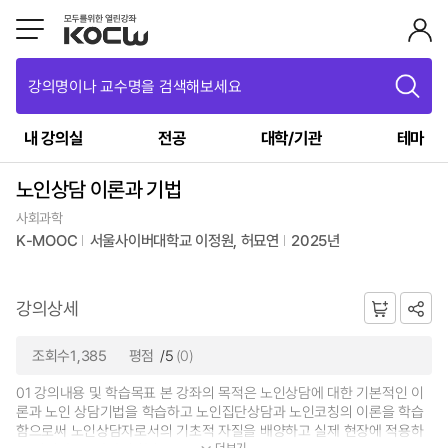
강의명이나 교수명을 검색해보세요
내 강의실
전공
대학/기관
테마
노인상담 이론과 기법
사회과학
K-MOOC
서울사이버대학교 이정원, 허묘연
2025년
강의상세
조회수1,385
평점
/5
(0)
01 강의내용 및 학습목표 본 강좌의 목적은 노인상담에 대한 기본적인 이
론과 노인 상담기법을 학습하고 노인집단상담과 노인코칭의 이론을 학습
함으로써 노인상담자로서의 기초적 자질을 배양하고 실제 현장에 적용하
더보기