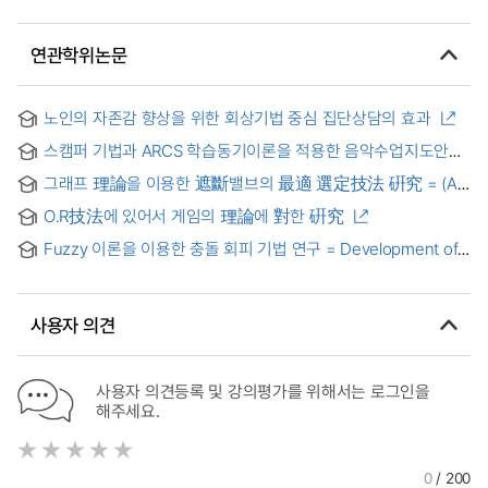
연관학위논문
노인의 자존감 향상을 위한 회상기법 중심 집단상담의 효과
스캠퍼 기법과 ARCS 학습동기이론을 적용한 음악수업지도안
개발
그래프 理論을 이용한 遮斷밸브의 最適 選定技法 硏究 = (A)
study of optimum selection method of control valves using
O.R技法에 있어서 게임의 理論에 對한 硏究
graph theory
Fuzzy 이론을 이용한 충돌 회피 기법 연구 = Development of
collision avoidance system by Fuzzy theory
사용자 의견
사용자 의견등록 및 강의평가를 위해서는 로그인을
해주세요.
0
/ 200