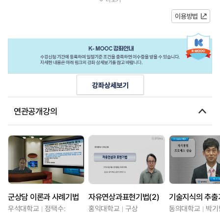
는 것이다. 본 강좌의 학습 목표는...
이용방법
연관공개강의
군상담 이론과 사례기법
자유연상과표현기법(2)
기술지식의 추출
우석대학교
정택수:
홍익대학교
구상
동의대학교
박기