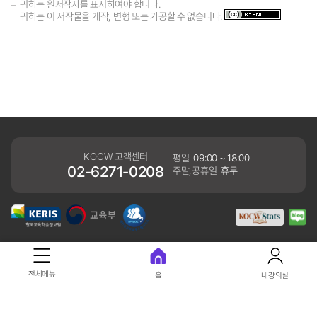
귀하는 원저작자를 표시하여야 합니다.
귀하는 이 저작물을 개작, 변형 또는 가공할 수 없습니다.
KOCW 고객센터
평일
09:00 ~ 18:00
02-6271-0208
주말,공휴일
휴무
개인정보처리방침
전체메뉴
홈
내강의실
41061 대구광역시 동구 동내로 64 (동내동 1119) 우)41061
COPYRIGHT KERIS. ALLRIGHTS RESERVED