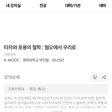
내 강의실
전공
대학/기관
테마
타자와 포용의 철학 : 혐오에서 우리로
인문과학
K-MOOC
경희대학교 박인철
2025년
강의상세
조회수554
평점
/5
(0)
강좌소개 COURSE INTRODUCTION 본 강좌는 타자성에 대한 철학적,
심리학적 분석을 바탕으로 나와 타자와의 건전하고 올바른 관계가 어떻게
형성될 수 있는지를 고찰하는 데 목적이 있다. 특히 이 강좌에서는 혐오와
더보기