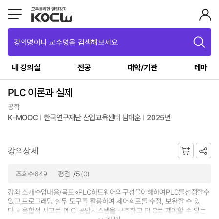
강의명이나 교수명을 검색해보세요
내 강의실
전공
대학/기관
테마
PLC 이론과 실제
공학
K-MOOC
한국연구재단 산업교육센터 남대훈
2025년
강의상세
조회수649
평점
/5
(0)
강좌 소개수업내용/목표∘PLC하드웨어의구성을이해하여PLC를선정할수
있고,프로그래밍 실무 도구를 활용하여 제어회로를 수정, 보완할 수 있
다.∘ 융합적 사고로 PLC-공압시스템을 구축하고 PLC로 제어할 수 있는
더보기