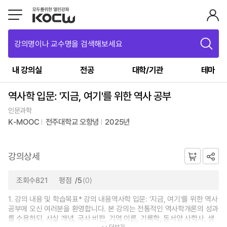
강의명이나 교수명을 검색해보세요
내 강의실
전공
대학/기관
테마
역사학 입문: '지금, 여기'를 위한 역사 공부
인문과학
K-MOOC
전주대학교 오항녕
2025년
강의상세
조회수821
평점
/5
(0)
1. 강의 내용 및 학습목표* 강의 내용역사학 입문: '지금, 여기'를 위한 역사
공부에 오신 여러분을 환영합니다. 본 강의는 전통적인 역사학개론의 성과
를 수용하되, 사실 개념, 국사 비판, 기억 이론, 기록학, 동서양 사학사, 생
더보기