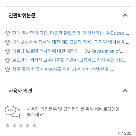
연관학위논문
현대 역사학의 고전, 마르크 블로크의 [봉건사회] = A Classic of
Modern History, Marc Bloch’s La société féodale
국채보상운동 기록에 대한 RiC 모델의 적용 : 디지털 역사를 위한
방법론으로서 성과와 한계
페르낭 브로델 역사학에 대한 재평가 = (A) Revaluation of
Fernand Braudel
보드만의 생성적 교수이론을 적용한 고등학교 감상 수업 지도
연구 : 브리튼의 <청소년을 위한 관현악 입문>을 중심으로
학문 목적 한국어 학습자를 위한 기본 어휘 선정 연구 :
인문계열의 전공 어기(專攻語基)를 중심으로 = Study of
selecting basic words for the academic purpose Korean
learners : Focus on primary terminology of the humanities
사용자 의견
사용자 의견등록 및 강의평가를 위해서는 로그인을
해주세요.
0
/ 200