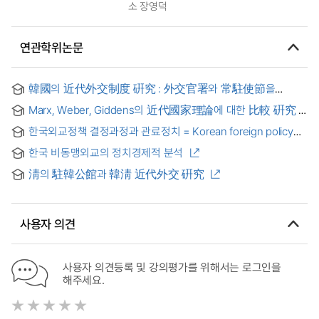
소 장영덕
연관학위논문
韓國의 近代外交制度 硏究 : 外交官署와 常駐使節을
중심으로 = (A)study on Korea's modern diplomatic
Marx, Weber, Giddens의 近代國家理論에 대한 比較 硏究
institution: analysis on Chosun's diplomatic framework and
permanent envoy mission in the 19 century
한국외교정책 결정과정과 관료정치 = Korean foreign policy
decision-making process and the role of bureaucratic
한국 비동맹외교의 정치경제적 분석
politics
淸의 駐韓公館과 韓淸 近代外交 硏究
사용자 의견
사용자 의견등록 및 강의평가를 위해서는 로그인을
해주세요.