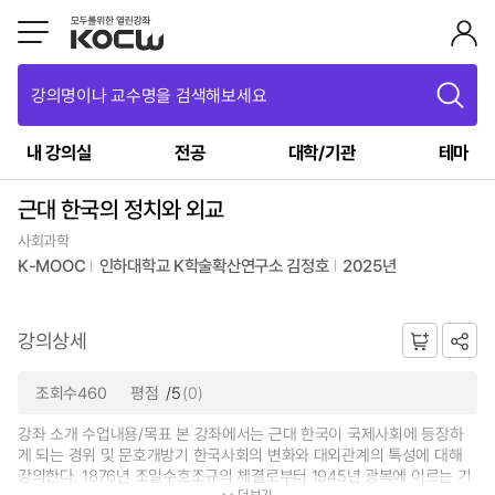
강의명이나 교수명을 검색해보세요
내 강의실
전공
대학/기관
테마
근대 한국의 정치와 외교
사회과학
K-MOOC
인하대학교 K학술확산연구소 김정호
2025년
강의상세
조회수460
평점
/5
(0)
강좌 소개 수업내용/목표 본 강좌에서는 근대 한국이 국제사회에 등장하
게 되는 경위 및 문호개방기 한국사회의 변화와 대외관계의 특성에 대해
강의한다. 1876년 조일수호조규의 체결로부터 1945년 광복에 이르는 기
더보기