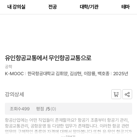
내 강의실
전공
대학/기관
테마
유인항공교통에서 무인항공교통으로
공학
K-MOOC
한국항공대학교 김휘양, 김상현, 이장룡, 백호종
2025년
강의상세
조회수499
평점
/5
(0)
항공산업에는 어떤 직업들이 존재할까요? 항공기 조종부터 항공기 관리,
항공교통관리, 공항운영 등 다양한 업무가 존재합니다. 이러한 항공 관련
업무의 구체적인 종류와 자격에 대해서 알아봅니다.또한 유·무인 항공기가
더보기