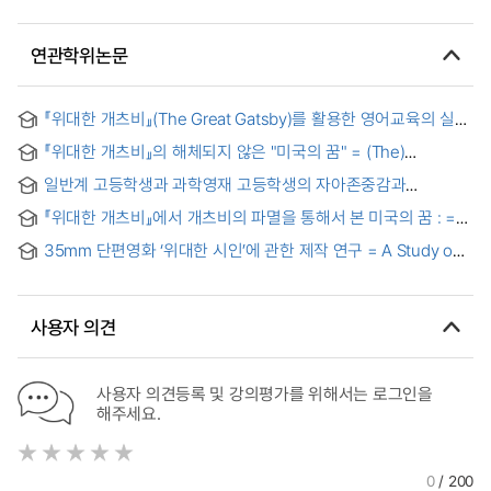
연관학위논문
『위대한 개츠비』(The Great Gatsby)를 활용한 영어교육의 실제
= English Teaching by Using The Great Gatsby
『위대한 개츠비』의 해체되지 않은 "미국의 꿈" = (The)
continuance of American dream in The Great Gatsby
일반계 고등학생과 과학영재 고등학생의 자아존중감과
풍경구성법 반응특성에 관한 연구 = A study of self esteem
『위대한 개츠비』에서 개츠비의 파멸을 통해서 본 미국의 꿈 : =
and Landscape Montage Test between general high
American Dream through Gatsby's defeat in The Great
school students
35mm 단편영화 ‘위대한 시인’에 관한 제작 연구 = A Study on
Gatsby
The Short Film of "A Great Poet"
사용자 의견
사용자 의견등록 및 강의평가를 위해서는 로그인을
해주세요.
0
/ 200