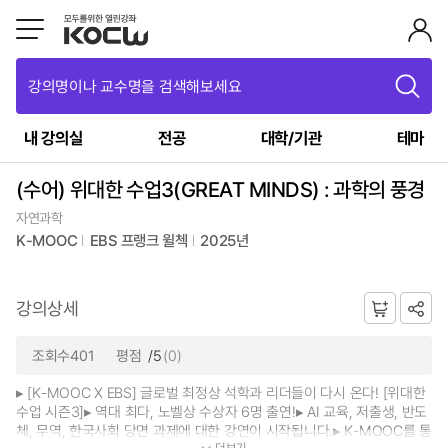
강의명이나 교수명을 검색해보세요
내 강의실
전공
대학/기관
테마
(수어) 위대한 수업3(GREAT MINDS) : 과학의 풍경
자연과학
K-MOOC
EBS 프랭크 윌첵
2025년
강의상세
조회수401
평점
/5
(0)
▸ [K-MOOC X EBS] 글로벌 최정상 석학과 리더들이 다시 온다! [위대한
수업 시즌3]▸ 역대 최다, 노벨상 수상자 6명 출연!▸ AI 교육, 저출생, 반도
체, 무역, 한국사회 당면 과제에 대한 강연이 시작됩니다.▸ K-MOOC를 통
더보기