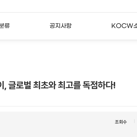
분류
공지사항
KOCW
강의
공지사항
KOCW란
강의
뉴스레터
활용안내
분야
주요통계현황
발자취
레이, 글로벌 최초와 최고를 독점하다!
강의
서비스도움말
고객센터
조회수