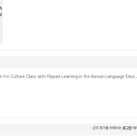
한국어 교육에서 플립러닝을 적용한 문화 수업에 대한 문제점 및 방안 연구 : K-MOOC를 활용한 수업을 중심으로 = A Study on Problems and Solution for Culture Cla