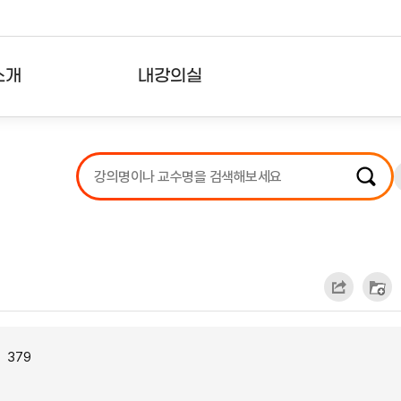
소개
내강의실
?
강의리스트
수강확인증강의
사용자의견
내강의클립
379