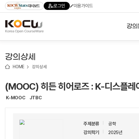
로
로
로
바
로그인
이용가이드
대시보드
가
가
가
로
기
기
기
가
(skip
기
to
강의
content)
대학
강의상세
기관
HOME
강의상세
전공
(MOOC) 히든 히어로즈 : K-디스플
테마
K-MOOC
JTBC
주제분류
공학
강의학기
2025년